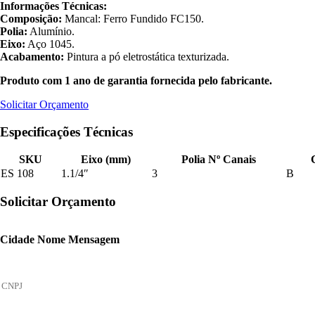
Informações Técnicas:
Composição:
Mancal: Ferro Fundido FC150.
Polia:
Alumínio.
Eixo:
Aço 1045.
Acabamento:
Pintura a pó eletrostática texturizada.
Produto com 1 ano de garantia fornecida pelo fabricante.
Solicitar Orçamento
Especificações Técnicas
SKU
Eixo (mm)
Polia Nº Canais
ES 108
1.1/4″
3
B
Solicitar Orçamento
Cidade Nome Mensagem
C
N
P