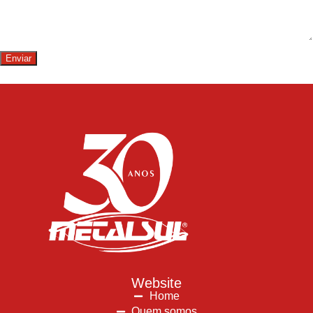
a
g
e
m
Enviar
Website
Home
Quem somos