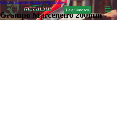
Grampo/Sargento
Grampo Marceneiro
Fale Conosco
Grampo Marceneiro 200mm